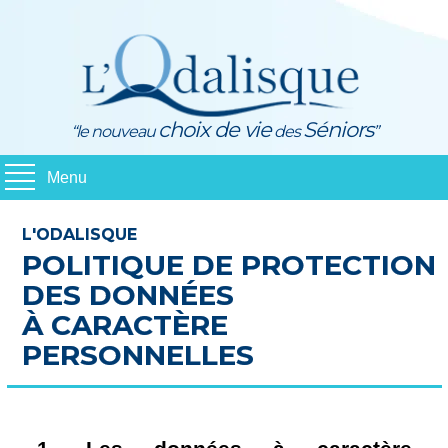
choix de vie
Séniors
“le nouveau
des
”
Menu
La Résidence
L'ODALISQUE
Le Cadre de Vie
POLITIQUE DE PROTECTION
Les Appartements
DES DONNÉES
Location et Services
À CARACTÈRE
Contact
PERSONNELLES
Le Groupe